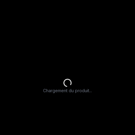
Chargement du produit...